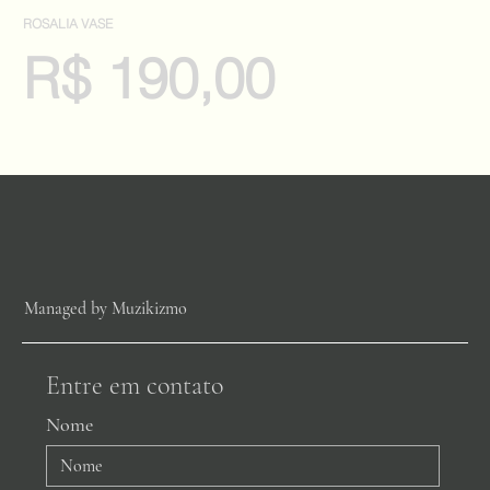
ROSALIA VASE
Preço
R$ 190,00
Managed by Muzikizmo
Entre em contato
Nome