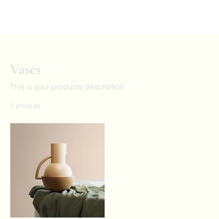
Vases
This is your products description.
1 produto